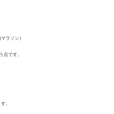
物マラソン）
う点です。
ます。