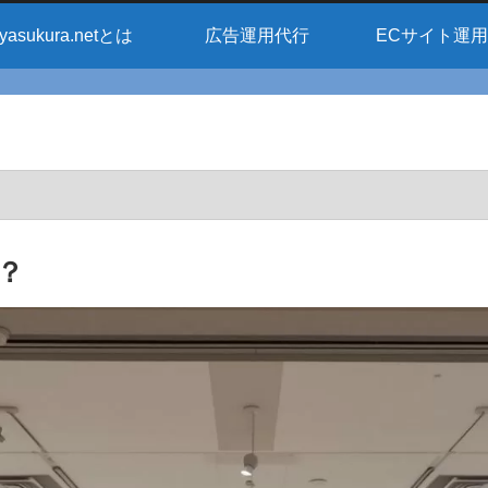
yasukura.netとは
広告運用代行
ECサイト運
？